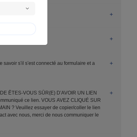
ur la même page.
 savoir s'il s'est connecté au formulaire et a
er le lien