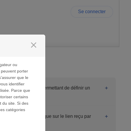
Se connecter
close
gateur ou
s peuvent porter
s'assurer que le
us identifier
il contenant le lien permettant de définir un
lisée. Parce que
toriser certains
 du site. Si des
des catégories
d'erreur quand je clique sur le lien reçu par