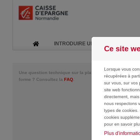
Passer au contenu
INTRODUIRE UNE NOUVELLE DE
Ce site we
F
Lorsque vous cons
Une question technique sur la plate-
récupérées à part
forme ? Consultez la
FAQ
.
sur vous, sur vos 
site web fonction
directement, mais
nous respectons vo
types de cookies. 
cookies supplément
pour en savoir plu
Plus d'informati