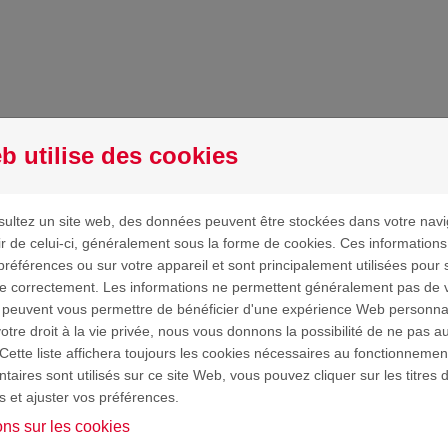
MANDE
GÉRER MES DEMANDES
b utilise des cookies
AQ
ultez un site web, des données peuvent être stockées dans votre navi
ir de celui-ci, généralement sous la forme de cookies. Ces information
préférences ou sur votre appareil et sont principalement utilisées pour 
ne correctement. Les informations ne permettent généralement pas de vo
J'ai cliqué sur "Mot de passe perdu ?" mais je ne reçois pas l'ema
 peuvent vous permettre de bénéficier d'une expérience Web personna
nouveau mot de passe.
tre droit à la vie privée, nous vous donnons la possibilité de ne pas au
Cette liste affichera toujours les cookies nécessaires au fonctionnement
aires sont utilisés sur ce site Web, vous pouvez cliquer sur les titres 
J'ai cliqué sur "Mot de passe perdu ?" mais je reçois un message 
s et ajuster vos préférences.
email.
ons sur les cookies