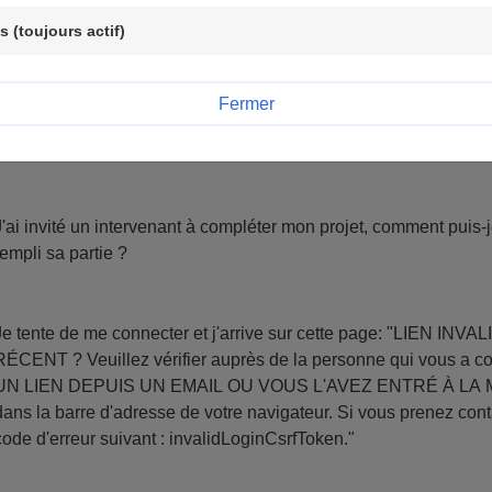
 (toujours actif)
Je clique sur "Ecran suivant" dans le formulaire mais je reste s
Fermer
Comment puis-je relire la première partie de mon projet ?
J'ai invité un intervenant à compléter mon projet, comment puis-je
rempli sa partie ?
e tente de me connecter et j'arrive sur cette page: "LIEN INVALIDE ÊTES-VOUS SÛR(E) D'AVOIR UN LIEN
? Veuillez vérifier auprès de la personne qui vous a communiqué ce lien. VOUS AVEZ CLIQUÉ SUR
N LIEN DEPUIS UN EMAIL OU VOUS L'AVEZ ENTRÉ À LA MAIN ? Veuillez essayer de copier/coll
ns la barre d'adresse de votre navigateur. Si vous prenez contact avec nous, merci de nous communiquer le
code d'erreur suivant : invalidLoginCsrfToken."