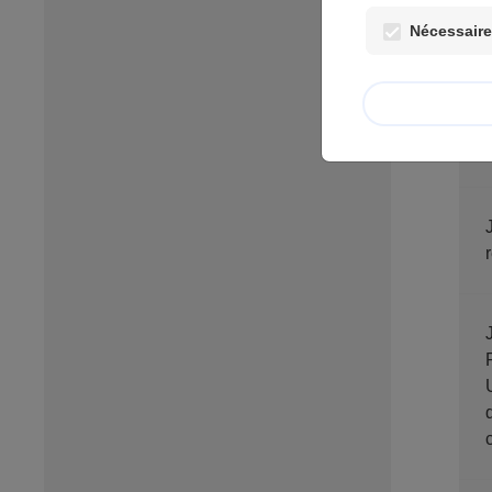
Nécessaires
J
RÉCENT 
U
da